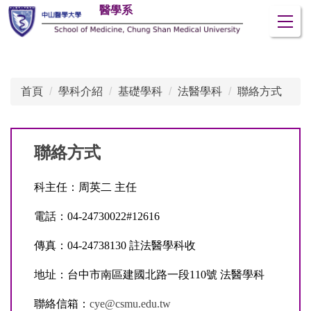
醫學系
跳
到
主
要
內
首頁
學科介紹
基礎學科
法醫學科
聯絡方式
容
區
聯絡方式
科主任：周英二 主任
電話：04-24730022#12616
傳真：04-24738130 註法醫學科收
地址：台中市南區建國北路一段110號 法醫學科
聯絡信箱：
cye@csmu.edu.tw