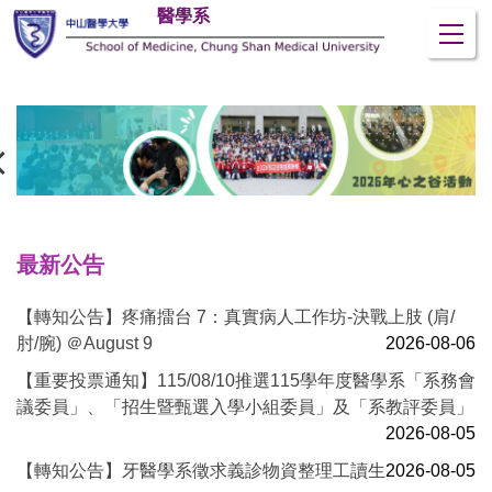
醫學系
跳
到
主
要
內
容
區
最新公告
【轉知公告】疼痛擂台 7：真實病人工作坊-決戰上肢 (肩/
肘/腕) ＠August 9
2026-08-06
【重要投票通知】115/08/10推選115學年度醫學系「系務會
議委員」、「招生暨甄選入學小組委員」及「系教評委員」
2026-08-05
【轉知公告】牙醫學系徵求義診物資整理工讀生
2026-08-05