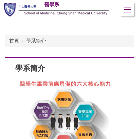
醫學系
跳
到
主
要
內
首頁
學系簡介
容
區
學系簡介