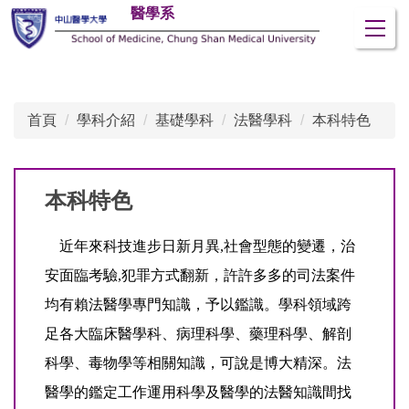
醫學系
跳
到
主
要
內
首頁
學科介紹
基礎學科
法醫學科
本科特色
容
區
本科特色
近年來科技進步日新月異,社會型態的變遷，治
安面臨考驗,犯罪方式翻新，許許多多的司法案件
均有賴法醫學專門知識，予以鑑識。學科領域跨
足各大臨床醫學科、病理科學、藥理科學、解剖
科學、毒物學等相關知識，可說是博大精深。法
醫學的鑑定工作運用科學及醫學的法醫知識間找