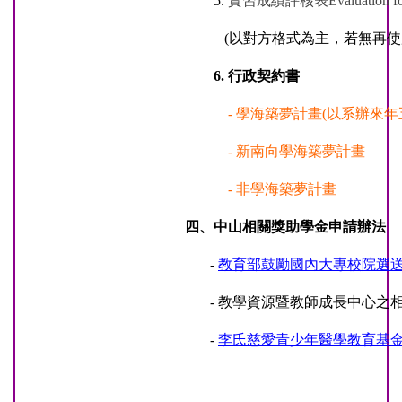
5.
實習成績評核表Evaluation f
(以對方格式為主，若無再使
6. 行政契約書
-
學海築夢計畫
(以系辦來年
-
新南向學海築夢計畫
-
非學海築夢計畫
四、中山相關獎助學金申請辦法
-
教育部鼓勵國內大專校院選
- 教學資源暨教師成長中心之
-
李氏慈愛青少年醫學教育基