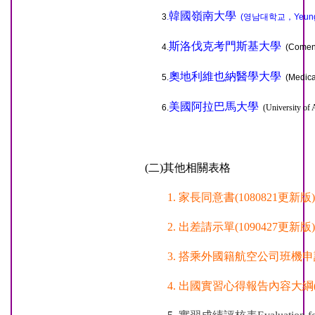
韓國嶺南大學
3
.
(영남대학교，Yeungna
斯洛
伐克考門斯基大學
4.
(Comeniu
奧地利維也納醫學大學
5.
(Medical
美國阿拉巴馬大學
6.
(University of
(二)其他相關表格
1.
家長同意書
(1080821更新版)
2.
出差請示單
(1090427更新版)
3.
搭乘外國籍航空公司班機申
4.
出國實習心得報告內容大綱