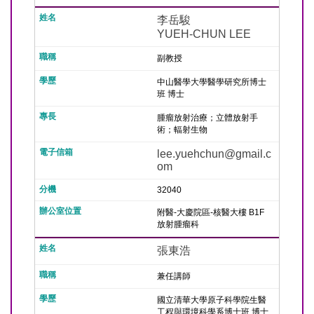
李岳駿
YUEH-CHUN LEE
副教授
中山醫學大學醫學研究所博士
班 博士
腫瘤放射治療；立體放射手
術；輻射生物
lee.yuehchun@gmail.c
om
32040
附醫-大慶院區-核醫大樓 B1F
放射腫瘤科
張東浩
兼任講師
國立清華大學原子科學院生醫
工程與環境科學系博士班 博士