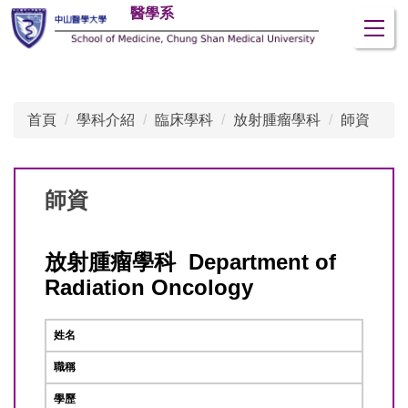
醫學系
跳
到
主
要
內
首頁
學科介紹
臨床學科
放射腫瘤學科
師資
容
區
師資
放射腫瘤學科 Department of
Radiation Oncology
姓名
職稱
學歷