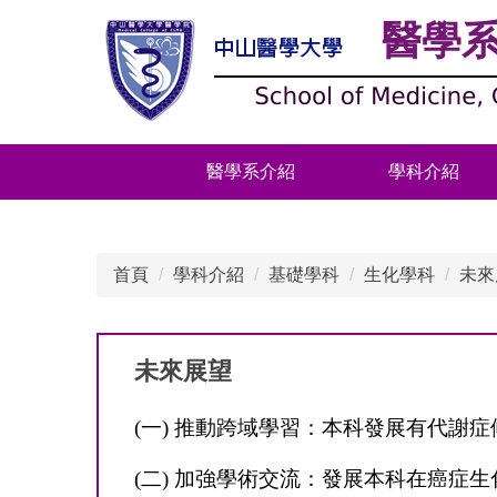
跳
醫學
到
主
要
內
容
醫學系介紹
學科介紹
區
首頁
學科介紹
基礎學科
生化學科
未來
未來展望
(
一) 推動跨域學習：本科發展有代謝
(二) 加強學術交流：發展本科在癌