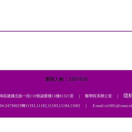
1
5
0
7
4
2
9
隱
中市南區建國北路一段110號誠愛樓13樓81321室 ｜ 醫學院系辦公室 ｜
4-24730022轉11191,11192,11193,11194,11601 ｜ E-mail:cs1601@csmu.