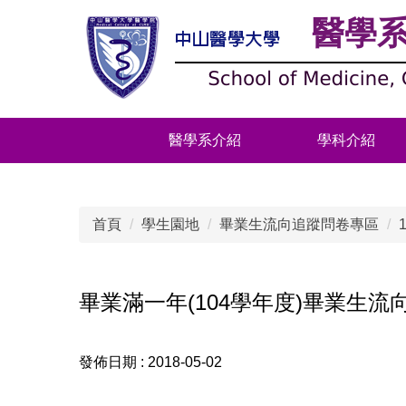
跳
醫學
到
主
要
內
容
醫學系介紹
學科介紹
區
首頁
學生園地
畢業生流向追蹤問卷專區
畢業滿一年(104學年度)畢業生流
發佈日期 :
2018-05-02