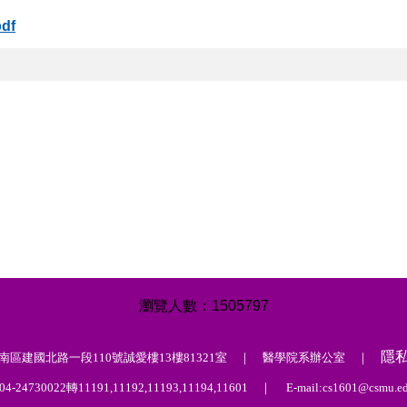
df
1
5
0
5
7
9
7
隱
中市南區建國北路一段110號誠愛樓13樓81321室 ｜ 醫學院系辦公室 ｜
4-24730022轉11191,11192,11193,11194,11601 ｜ E-mail:cs1601@csmu.