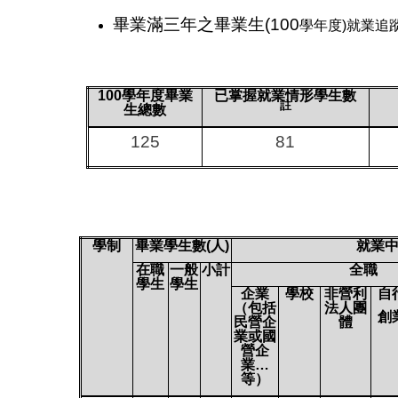
畢業滿三年之畢業生(100
學年度)就業追
100
學年度畢業
已掌握就業情形學生數
註
生總數
125
81
學制
畢業學生數(
人
)
就業中
在職
一般
小計
全職
學生
學生
企業
學校
非營利
自
（包括
法人團
創
民營企
體
業或國
營企
業…
等）