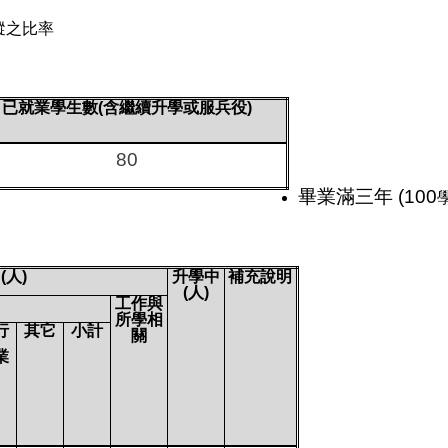
蹤之比率
已就業學生數(
含繼續升學或服兵役
)
80
畢業滿三年 (100
(
人
)
升學中
補充說明
(
人
)
工作與
所學相
行
其它
小計
關
業