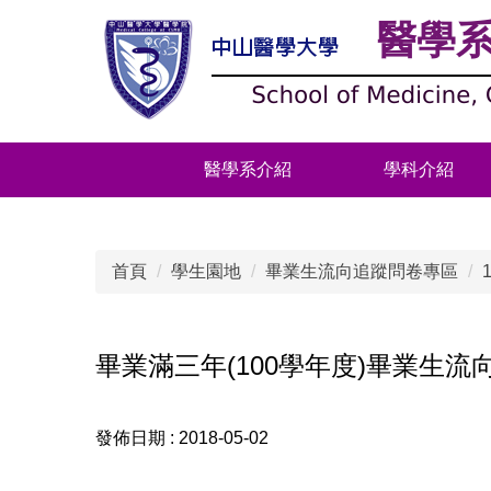
跳
醫學
到
主
要
內
容
醫學系介紹
學科介紹
區
首頁
學生園地
畢業生流向追蹤問卷專區
畢業滿三年(100學年度)畢業生流
發佈日期 :
2018-05-02