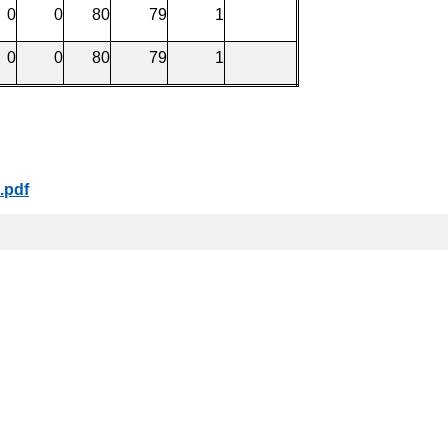
0
0
80
79
1
0
0
80
79
1
pdf