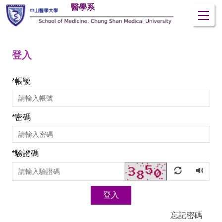
醫學系
跳
到
主
要
登入
內
容
區
*
帳號
*
密碼
*
驗證碼
登入
忘記密碼