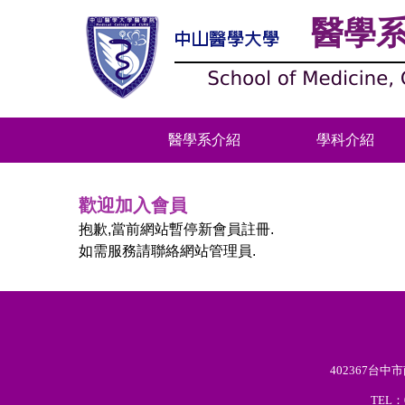
跳
醫學
到
主
要
內
容
醫學系介紹
學科介紹
區
歡迎加入會員
抱歉,當前網站暫停新會員註冊.
如需服務請聯絡網站管理員.
402367台
TEL：0