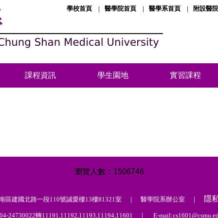
學校首頁
醫學院首頁
醫學系首頁
附設醫
系
課程資訊
學生園地
實習課程
1
5
0
6
7
4
6
隱
中市南區建國北路一段110號誠愛樓13樓81321室 ｜ 醫學院系辦公室 ｜
4-24730022轉11191,11192,11193,11194,11601 ｜ E-mail:cs1601@csmu.